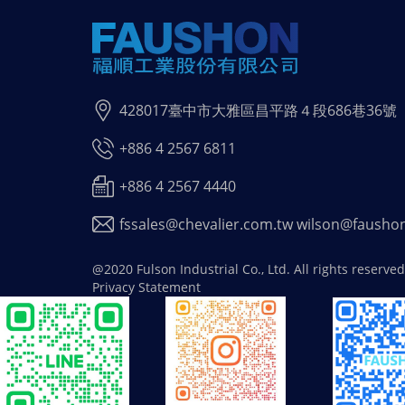
428017臺中市大雅區昌平路４段686巷36號
+886 4 2567 6811
+886 4 2567 4440
fssales@chevalier.com.tw
wilson@fausho
@2020 Fulson Industrial Co., Ltd. All rights reserved
Privacy Statement