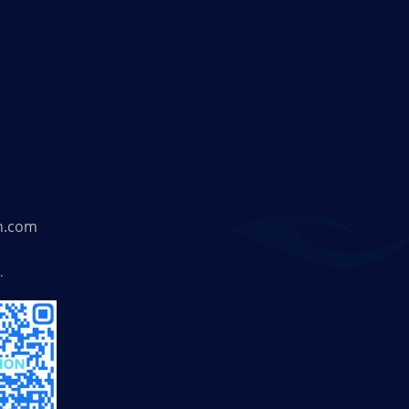
n.com
.