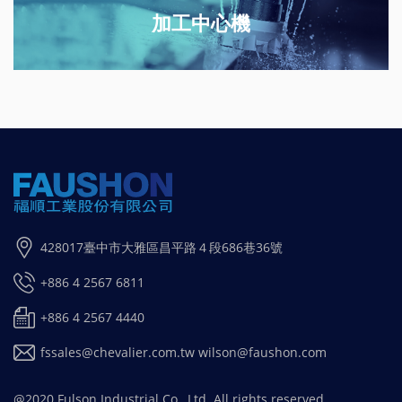
加工中心機
428017臺中市大雅區昌平路４段686巷36號
+886 4 2567 6811
+886 4 2567 4440
fssales@chevalier.com.tw
wilson@faushon.com
@2020 Fulson Industrial Co., Ltd. All rights reserved.